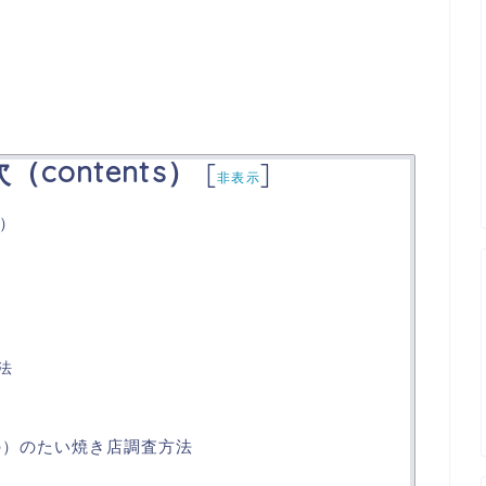
contents）
[
]
非表示
）
法
の）のたい焼き店調査方法