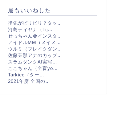
最もいいねした
指先がピリピリ？タッ…
河島ティヤナ（Tij…
せっちゃん＠インスタ…
アイドルMM（メイメ…
ウルミ（ブレイクダン…
佐藤茉那アナのカップ…
スラムダンクAI実写…
ここちゃん（全盲yo…
Tarkiee（ター…
2021年度 全国の…