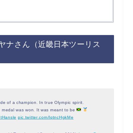
ヤナさん（近畿日本ツーリス
de of a champion. In true Olympic spirit.
ld medal was won. It was meant to be
tHansle
pic.twitter.com/lqtncHgkMe