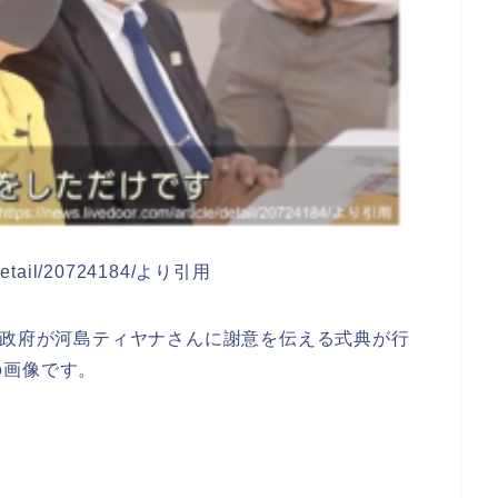
e/detail/20724184/より引用
カ政府が河島ティヤナさんに謝意を伝える式典が行
の画像です。