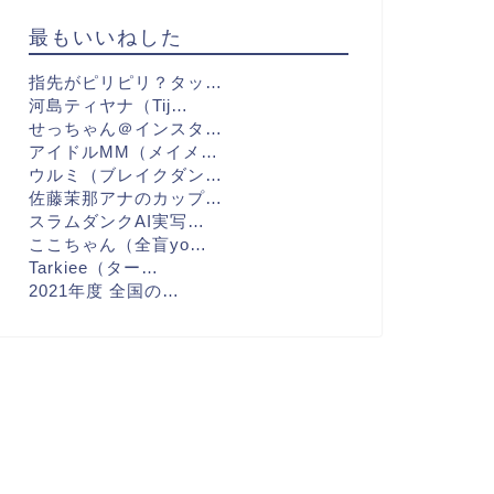
最もいいねした
指先がピリピリ？タッ…
河島ティヤナ（Tij…
せっちゃん＠インスタ…
アイドルMM（メイメ…
ウルミ（ブレイクダン…
佐藤茉那アナのカップ…
スラムダンクAI実写…
ここちゃん（全盲yo…
Tarkiee（ター…
2021年度 全国の…