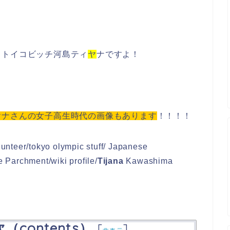
ストイコビッチ河島ティ
ヤ
ナですよ！
。
ヤナさんの女子高生時代の画像もあります
！！！！
olunteer/tokyo olympic stuff/ Japanese
Parchment/wiki profile/
Tijana
Kawashima
contents）
[
]