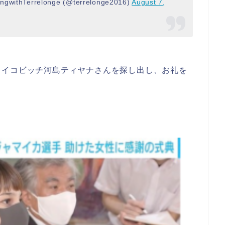
ongwithTerrelonge (@terrelonge2016)
August 7,
トイコビッチ河島ティヤナさんを探し出し、お礼を