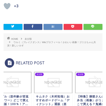
+3
HOME
未分類
ウルミ（ブレイクダンス）Wikiプロフィール！かわいい画像！ゴリエちゃん共
演！新しいカギ
RELATED POST
類
未分類
未分類
ムタク（木村拓哉）お
【特集】煉獄さんの牛鍋
ミラブル（肌年齢が
すめボードゲーム「デ
弁当（画像）がうまい/ど
るシャワー）どこで
クシット」通販（楽
こで買える？鬼滅の刃...
る？通販！100％！ア.