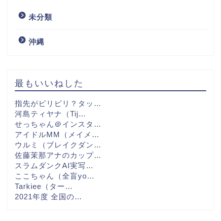
未分類
沖縄
最もいいねした
指先がピリピリ？タッ…
河島ティヤナ（Tij…
せっちゃん＠インスタ…
アイドルMM（メイメ…
ウルミ（ブレイクダン…
佐藤茉那アナのカップ…
スラムダンクAI実写…
ここちゃん（全盲yo…
Tarkiee（ター…
2021年度 全国の…