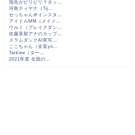
指先がピリピリ？タッ…
河島ティヤナ（Tij…
せっちゃん＠インスタ…
アイドルMM（メイメ…
ウルミ（ブレイクダン…
佐藤茉那アナのカップ…
スラムダンクAI実写…
ここちゃん（全盲yo…
Tarkiee（ター…
2021年度 全国の…