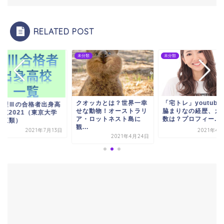
RELATED POST
類
未分類
未分類
クオッカとは？世界一幸
「宅トレ」youtube
大理Ⅲの合格者出身高
せな動物！オーストラリ
脇まりなの経歴、カ
一覧2021（東京大学
ア・ロットネスト島に
数は？プロフィー...
科三類）
観...
2021年7月13日
2021年4
2021年4月24日