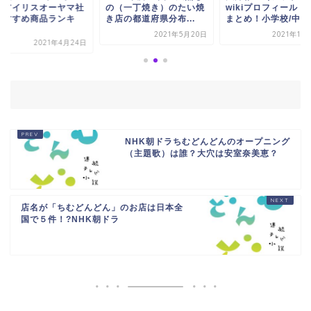
の（一丁焼き）のたい焼
wikiプロフィール！経歴
期】アイリスオー
き店の都道府県分布...
まとめ！小学校/中...
員おすすめ商品ラ
ン...
2021年5月20日
2021年10月16日
2021年
NHK朝ドラちむどんどんのオープニング
（主題歌）は誰？大穴は安室奈美恵？
店名が「ちむどんどん」のお店は日本全
国で５件！?NHK朝ドラ