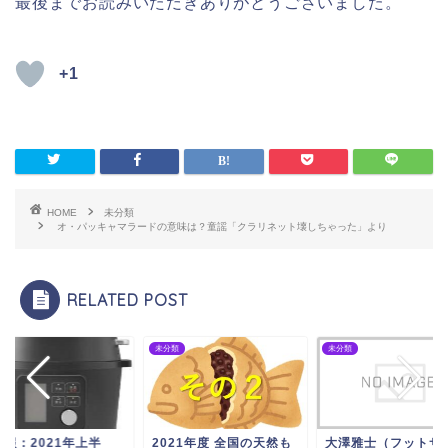
最後までお読みいただきありがとうございました。
+1
HOME
未分類
オ・パッキャマラードの意味は？童謡「クラリネット壊しちゃった」より
RELATED POST
未分類
未分類
未分類
2021年度 全国の天然も
大澤雅士（フットサル）
【速報：2021年