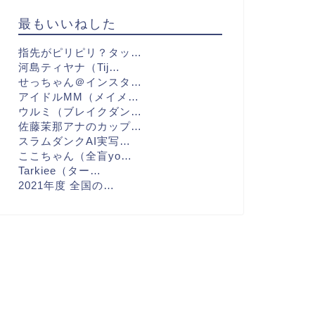
最もいいねした
指先がピリピリ？タッ…
河島ティヤナ（Tij…
せっちゃん＠インスタ…
アイドルMM（メイメ…
ウルミ（ブレイクダン…
佐藤茉那アナのカップ…
スラムダンクAI実写…
ここちゃん（全盲yo…
Tarkiee（ター…
2021年度 全国の…