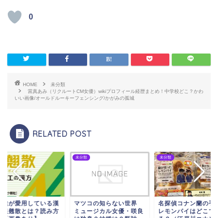
0
HOME
未分類
當真あみ（リクルートCM女優）wikiプロフィール経歴まとめ！中学校どこ？かわ
いい画像/オールドルーキーフェンシング/かがみの孤城
RELATED POST
類
未分類
未分類
藤健が愛用している漢
マツコの知らない世界
名探偵コナン蘭の手
・銀翹散とは？読み方
ミュージカル女優・咲良
レモンパイはどこで