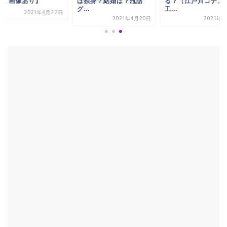
？【画像あり】
は独身？結婚は？瓶詰
る？（江戸川コナン
グ...
工...
2021年4月22日
2021年4月20日
2021年5