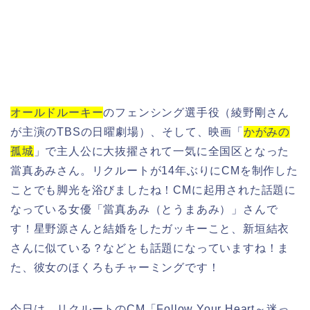
オールドルーキー
の
フェンシング選手役
（綾野剛さん
が主演のTBSの日曜劇場）
、そして、映画「
かがみの
孤城
」で主人公に大抜擢されて一気に全国区となった
當真あみさん。リクルートが14年ぶりにCMを制作した
ことでも脚光を浴びましたね！CMに起用された話題に
なっている女優「當真あみ（とうまあみ）」さんで
す！星野源さんと結婚をしたガッキーこと、新垣結衣
さんに似ている？などとも話題になっていますね！ま
た、彼女のほくろもチャーミングです！
今日は、リクルートのCM「Follow Your Heart～迷っ