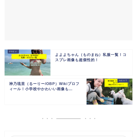
よよよちゃん（ものまね）私服一覧！コ
スプレ画像も超個性的！
神乃琉里（るーりー/OBP）Wikiプロフ
ィール！小学校やかわいい画像も...