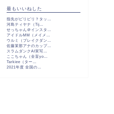
最もいいねした
指先がピリピリ？タッ…
河島ティヤナ（Tij…
せっちゃん＠インスタ…
アイドルMM（メイメ…
ウルミ（ブレイクダン…
佐藤茉那アナのカップ…
スラムダンクAI実写…
ここちゃん（全盲yo…
Tarkiee（ター…
2021年度 全国の…