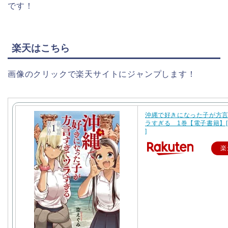
です！
楽天はこちら
画像のクリックで楽天サイトにジャンプします！
沖縄で好きになった子が方
ラすぎる 1巻【電子書籍】[
]
楽