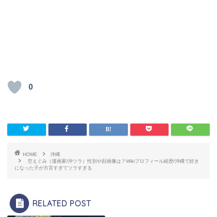
0
HOME
沖縄
空えぐみ（漫画家/沖ツラ）性別や顔画像は？Wikiプロフィール経歴/沖縄で好き
になった子が方言すぎてツラすぎる
RELATED POST