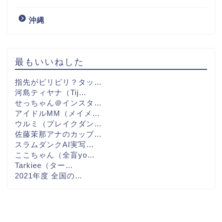
沖縄
最もいいねした
指先がピリピリ？タッ…
河島ティヤナ（Tij…
せっちゃん＠インスタ…
アイドルMM（メイメ…
ウルミ（ブレイクダン…
佐藤茉那アナのカップ…
スラムダンクAI実写…
ここちゃん（全盲yo…
Tarkiee（ター…
2021年度 全国の…