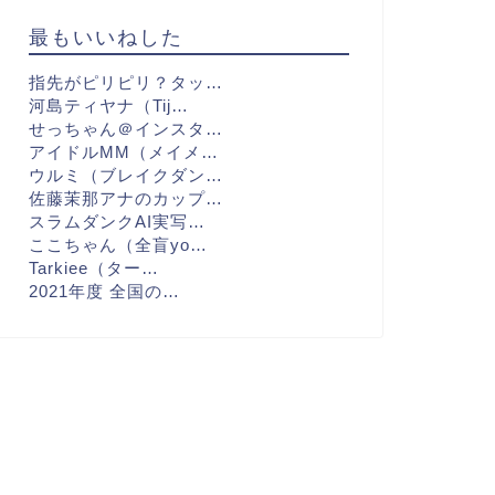
最もいいねした
指先がピリピリ？タッ…
河島ティヤナ（Tij…
せっちゃん＠インスタ…
アイドルMM（メイメ…
ウルミ（ブレイクダン…
佐藤茉那アナのカップ…
スラムダンクAI実写…
ここちゃん（全盲yo…
Tarkiee（ター…
2021年度 全国の…