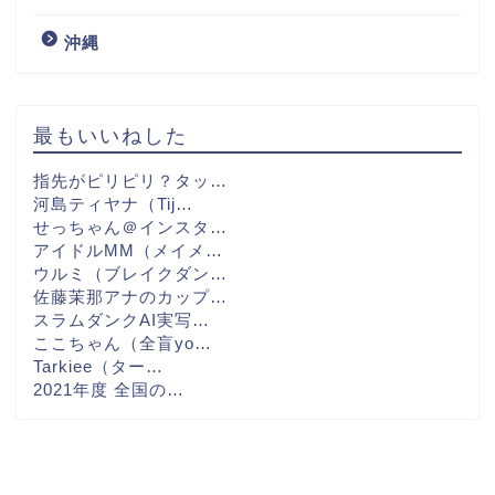
沖縄
最もいいねした
指先がピリピリ？タッ…
河島ティヤナ（Tij…
せっちゃん＠インスタ…
アイドルMM（メイメ…
ウルミ（ブレイクダン…
佐藤茉那アナのカップ…
スラムダンクAI実写…
ここちゃん（全盲yo…
Tarkiee（ター…
2021年度 全国の…