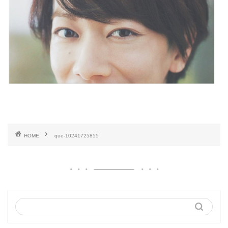
HOME
que-10241725855