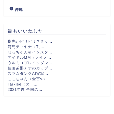
沖縄
最もいいねした
指先がピリピリ？タッ…
河島ティヤナ（Tij…
せっちゃん＠インスタ…
アイドルMM（メイメ…
ウルミ（ブレイクダン…
佐藤茉那アナのカップ…
スラムダンクAI実写…
ここちゃん（全盲yo…
Tarkiee（ター…
2021年度 全国の…