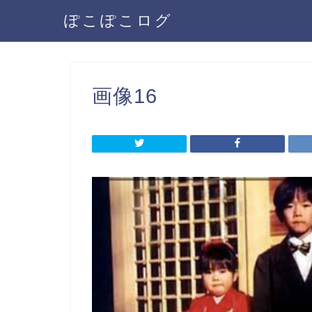
ぽこぽこログ
画像16