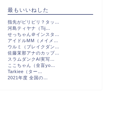
最もいいねした
指先がピリピリ？タッ…
河島ティヤナ（Tij…
せっちゃん＠インスタ…
アイドルMM（メイメ…
ウルミ（ブレイクダン…
佐藤茉那アナのカップ…
スラムダンクAI実写…
ここちゃん（全盲yo…
Tarkiee（ター…
2021年度 全国の…