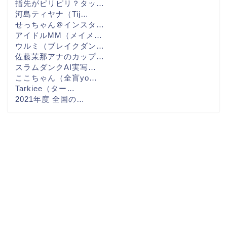
指先がピリピリ？タッ…
河島ティヤナ（Tij…
せっちゃん＠インスタ…
アイドルMM（メイメ…
ウルミ（ブレイクダン…
佐藤茉那アナのカップ…
スラムダンクAI実写…
ここちゃん（全盲yo…
Tarkiee（ター…
2021年度 全国の…