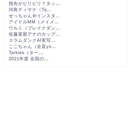
指先がピリピリ？タッ…
河島ティヤナ（Tij…
せっちゃん＠インスタ…
アイドルMM（メイメ…
ウルミ（ブレイクダン…
佐藤茉那アナのカップ…
スラムダンクAI実写…
ここちゃん（全盲yo…
Tarkiee（ター…
2021年度 全国の…