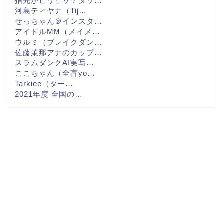
指先がピリピリ？タッ…
河島ティヤナ（Tij…
せっちゃん＠インスタ…
アイドルMM（メイメ…
ウルミ（ブレイクダン…
佐藤茉那アナのカップ…
スラムダンクAI実写…
ここちゃん（全盲yo…
Tarkiee（ター…
2021年度 全国の…