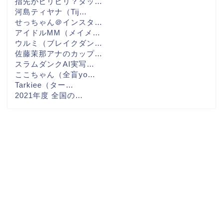
指先がピリピリ？タッ…
河島ティヤナ（Tij…
せっちゃん＠インスタ…
アイドルMM（メイメ…
ウルミ（ブレイクダン…
佐藤茉那アナのカップ…
スラムダンクAI実写…
ここちゃん（全盲yo…
Tarkiee（ター…
2021年度 全国の…