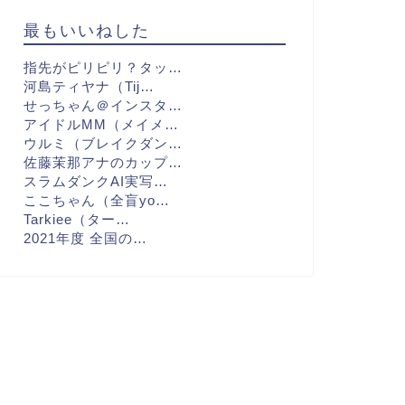
最もいいねした
指先がピリピリ？タッ…
河島ティヤナ（Tij…
せっちゃん＠インスタ…
アイドルMM（メイメ…
ウルミ（ブレイクダン…
佐藤茉那アナのカップ…
スラムダンクAI実写…
ここちゃん（全盲yo…
Tarkiee（ター…
2021年度 全国の…