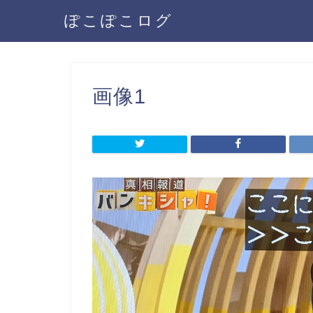
ぽこぽこログ
画像1