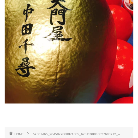
HOME
59301465_2045879888871685_6701599808827686912_n