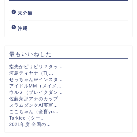
未分類
沖縄
最もいいねした
指先がピリピリ？タッ…
河島ティヤナ（Tij…
せっちゃん＠インスタ…
アイドルMM（メイメ…
ウルミ（ブレイクダン…
佐藤茉那アナのカップ…
スラムダンクAI実写…
ここちゃん（全盲yo…
Tarkiee（ター…
2021年度 全国の…