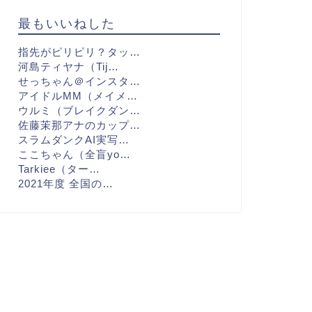
最もいいねした
指先がピリピリ？タッ…
河島ティヤナ（Tij…
せっちゃん＠インスタ…
アイドルMM（メイメ…
ウルミ（ブレイクダン…
佐藤茉那アナのカップ…
スラムダンクAI実写…
ここちゃん（全盲yo…
Tarkiee（ター…
2021年度 全国の…