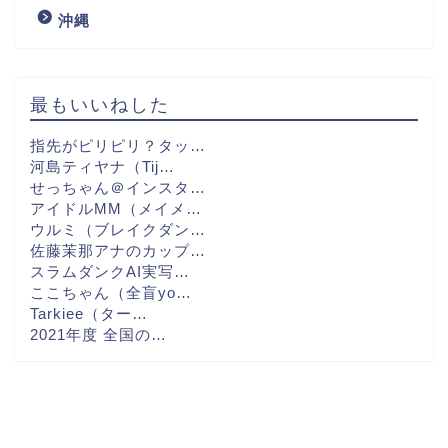
沖縄
最もいいねした
指先がピリピリ？タッ…
河島ティヤナ（Tij…
せっちゃん＠インスタ…
アイドルMM（メイメ…
ウルミ（ブレイクダン…
佐藤茉那アナのカップ…
スラムダンクAI実写…
ここちゃん（全盲yo…
Tarkiee（ター…
2021年度 全国の…