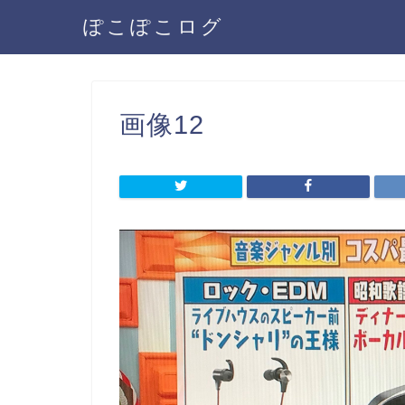
ぽこぽこログ
画像12