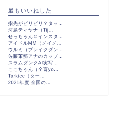
最もいいねした
指先がピリピリ？タッ…
河島ティヤナ（Tij…
せっちゃん＠インスタ…
アイドルMM（メイメ…
ウルミ（ブレイクダン…
佐藤茉那アナのカップ…
スラムダンクAI実写…
ここちゃん（全盲yo…
Tarkiee（ター…
2021年度 全国の…