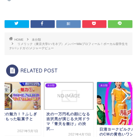
HOME
未分類
リメリック（東京大学/ハモネプ）メンバーWikiプロフィール！ボーカル留学生モ
ナ/バッドガイ/メジャーデビュー
RELATED POST
類
未分類
未分類
天堂の魅力！？ふしぎ
次の一万円札の顔になる
力をもった駄菓子と
吉沢亮が演じる大河ドラ
？
マ「青天を衝け」の渋
沢...
日清ヨークピルクル4
2021年5月1日
のCMの黄色いワン
2021年4月13日