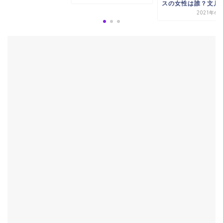
スの女性は誰？文月（.
2021年6