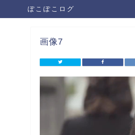
ぽこぽこログ
画像7