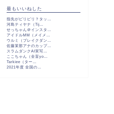
最もいいねした
指先がピリピリ？タッ…
河島ティヤナ（Tij…
せっちゃん＠インスタ…
アイドルMM（メイメ…
ウルミ（ブレイクダン…
佐藤茉那アナのカップ…
スラムダンクAI実写…
ここちゃん（全盲yo…
Tarkiee（ター…
2021年度 全国の…