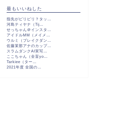
最もいいねした
指先がピリピリ？タッ…
河島ティヤナ（Tij…
せっちゃん＠インスタ…
アイドルMM（メイメ…
ウルミ（ブレイクダン…
佐藤茉那アナのカップ…
スラムダンクAI実写…
ここちゃん（全盲yo…
Tarkiee（ター…
2021年度 全国の…