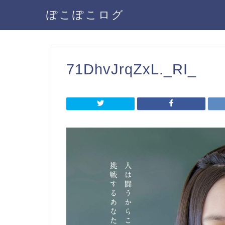
ぽこぽこログ
71DhvJrqZxL._RI_