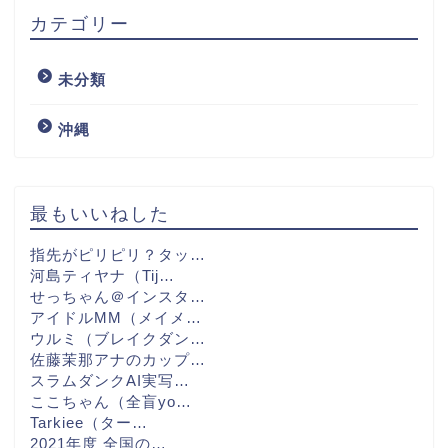
カテゴリー
未分類
沖縄
最もいいねした
指先がピリピリ？タッ…
河島ティヤナ（Tij…
せっちゃん＠インスタ…
アイドルMM（メイメ…
ウルミ（ブレイクダン…
佐藤茉那アナのカップ…
スラムダンクAI実写…
ここちゃん（全盲yo…
Tarkiee（ター…
2021年度 全国の…