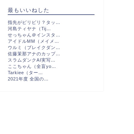
最もいいねした
指先がピリピリ？タッ…
河島ティヤナ（Tij…
せっちゃん＠インスタ…
アイドルMM（メイメ…
ウルミ（ブレイクダン…
佐藤茉那アナのカップ…
スラムダンクAI実写…
ここちゃん（全盲yo…
Tarkiee（ター…
2021年度 全国の…