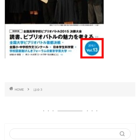
HOME
はゆ３