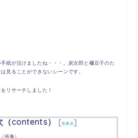
の手紙が泣けましたね・・・。炭次郎と禰豆子のた
では見ることができないシーンです。
文をリサーチしました！
contents）
[
]
非表示
（画像）