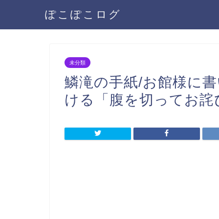
ぽこぽこログ
未分類
鱗滝の手紙/お館様に
ける「腹を切ってお詫