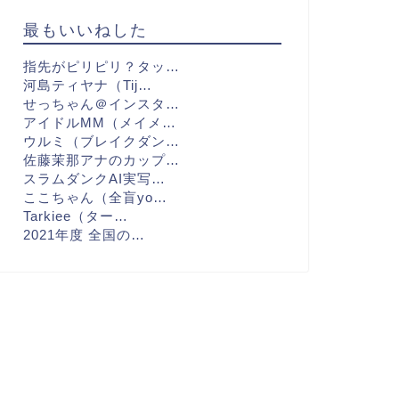
最もいいねした
指先がピリピリ？タッ…
河島ティヤナ（Tij…
せっちゃん＠インスタ…
アイドルMM（メイメ…
ウルミ（ブレイクダン…
佐藤茉那アナのカップ…
スラムダンクAI実写…
ここちゃん（全盲yo…
Tarkiee（ター…
2021年度 全国の…