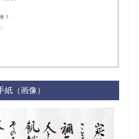
巻？
様」
手紙（画像）