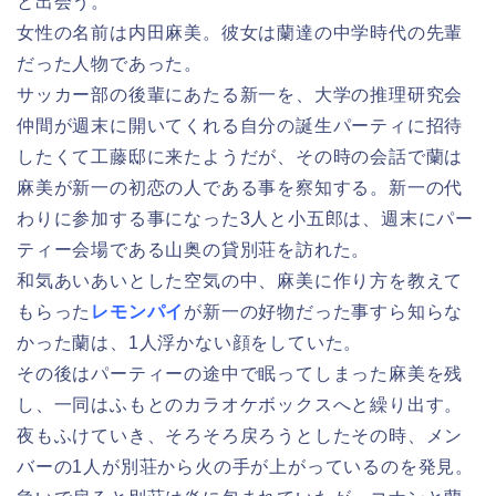
と出会う。
女性の名前は内田麻美。彼女は蘭達の中学時代の先輩
だった人物であった。
サッカー部の後輩にあたる新一を、大学の推理研究会
仲間が週末に開いてくれる自分の誕生パーティに招待
したくて工藤邸に来たようだが、その時の会話で蘭は
麻美が新一の初恋の人である事を察知する。新一の代
わりに参加する事になった3人と小五郎は、週末にパー
ティー会場である山奥の貸別荘を訪れた。
和気あいあいとした空気の中、麻美に作り方を教えて
もらった
レモンパイ
が新一の好物だった事すら知らな
かった蘭は、1人浮かない顔をしていた。
その後はパーティーの途中で眠ってしまった麻美を残
し、一同はふもとのカラオケボックスへと繰り出す。
夜もふけていき、そろそろ戻ろうとしたその時、メン
バーの1人が別荘から火の手が上がっているのを発見。