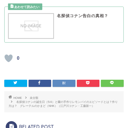
名探偵コナン告白の真相？
0
HOME
未分類
名探偵コナンの誕生日（5/4）と蘭の手作りレモンパイのエピソードとは？作り
方は？ グレーテルのかまど（NHK）（江戸川コナン・工藤新一）
RELATED POST