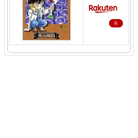
楽
天
で
購
入