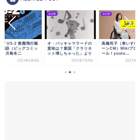
類
未分類
未分類
・パッキャマラードの
高橋尚子（車いす/パンテ
マンガ US-2 救難飛
味は？童謡「クラリネ
ーンCM）Wikiプロフィ
開発物語（ビッグコ
ト壊しちゃった」より
ール！youtu...
クス）月島冬二
2021年7月9日
2021年9月7日
2021年6