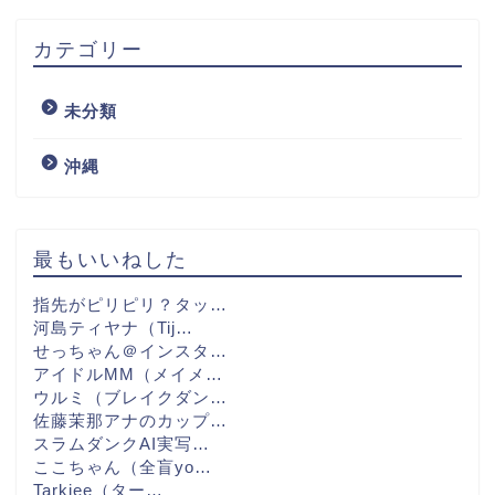
カテゴリー
未分類
沖縄
最もいいねした
指先がピリピリ？タッ…
河島ティヤナ（Tij…
せっちゃん＠インスタ…
アイドルMM（メイメ…
ウルミ（ブレイクダン…
佐藤茉那アナのカップ…
スラムダンクAI実写…
ここちゃん（全盲yo…
Tarkiee（ター…