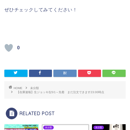
ぜひチェックしてみてください！
0
HOME
未分類
【在庫速報】生ジョッキ缶5/1～先着 まだ注文できます23:00時点
RELATED POST
類
未分類
未分類